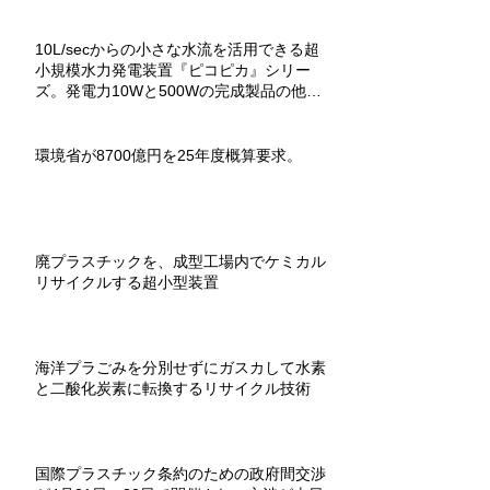
10L/secからの小さな水流を活用できる超
小規模水力発電装置『ピコピカ』シリー
ズ。発電力10Wと500Wの完成製品の他、
教材用組立キットもあり。
環境省が8700億円を25年度概算要求。
廃プラスチックを、成型工場内でケミカル
リサイクルする超小型装置
海洋プラごみを分別せずにガスカして水素
と二酸化炭素に転換するリサイクル技術
国際プラスチック条約のための政府間交渉