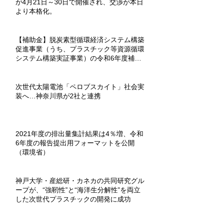
が4月21日～30日で開催され、交渉が本日
より本格化。
【補助金】脱炭素型循環経済システム構築
促進事業（うち、プラスチック等資源循環
システム構築実証事業）の令和6年度補助
金が募集を開始。
次世代太陽電池「ペロブスカイト」社会実
装へ…神奈川県が2社と連携
2021年度の排出量集計結果は4％増、令和
6年度の報告提出用フォーマットを公開
（環境省）
神戸大学・産総研・カネカの共同研究グル
ープが、“強靭性”と“海洋生分解性”を両立
した次世代プラスチックの開発に成功