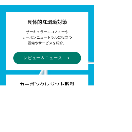
具体的な環境対策
サーキュラーエコノミーや
カーボンニュートラルに役立つ
設備やサービスを紹介。
レビュー＆ニュース ＞
カーボンクレジット取引
CO₂排出量実質ゼロに足らなくて
カーボンクレジットを買いたいとき、
余った分を売りたいとき。
クレジット取引ページ ＞