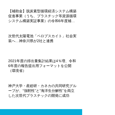
【補助金】脱炭素型循環経済システム構築
促進事業（うち、プラスチック等資源循環
システム構築実証事業）の令和6年度補助
金が募集を開始。
次世代太陽電池「ペロブスカイト」社会実
装へ…神奈川県が2社と連携
2021年度の排出量集計結果は4％増、令和
6年度の報告提出用フォーマットを公開
（環境省）
神戸大学・産総研・カネカの共同研究グル
ープが、“強靭性”と“海洋生分解性”を両立
した次世代プラスチックの開発に成功