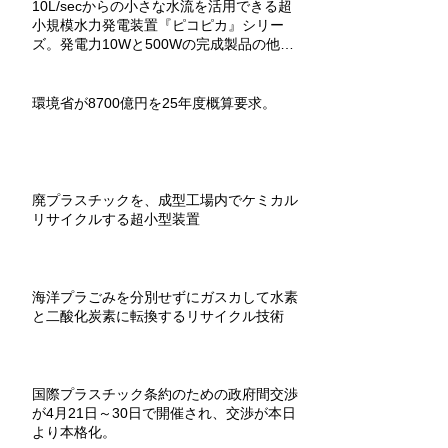
10L/secからの小さな水流を活用できる超
小規模水力発電装置『ピコピカ』シリー
ズ。発電力10Wと500Wの完成製品の他、
教材用組立キットもあり。
環境省が8700億円を25年度概算要求。
廃プラスチックを、成型工場内でケミカル
リサイクルする超小型装置
海洋プラごみを分別せずにガスカして水素
と二酸化炭素に転換するリサイクル技術
国際プラスチック条約のための政府間交渉
が4月21日～30日で開催され、交渉が本日
より本格化。