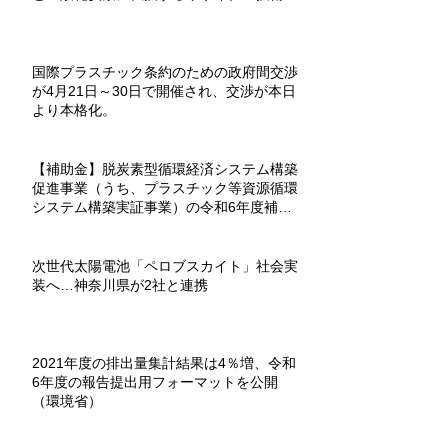
国際プラスチック条約のための政府間交渉
が4月21日～30日で開催され、交渉が本日
より本格化。
【補助金】脱炭素型循環経済システム構築
促進事業（うち、プラスチック等資源循環
システム構築実証事業）の令和6年度補助
金が募集を開始。
次世代太陽電池「ペロブスカイト」社会実
装へ…神奈川県が2社と連携
2021年度の排出量集計結果は4％増、令和
6年度の報告提出用フォーマットを公開
（環境省）