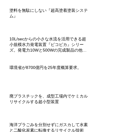
塗料を無駄にしない『超高塗着塗装システ
ム』
10L/secからの小さな水流を活用できる超
小規模水力発電装置『ピコピカ』シリー
ズ。発電力10Wと500Wの完成製品の他、
教材用組立キットもあり。
環境省が8700億円を25年度概算要求。
廃プラスチックを、成型工場内でケミカル
リサイクルする超小型装置
海洋プラごみを分別せずにガスカして水素
と二酸化炭素に転換するリサイクル技術