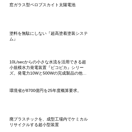
窓ガラス型ペロブスカイト太陽電池
塗料を無駄にしない『超高塗着塗装システ
ム』
10L/secからの小さな水流を活用できる超
小規模水力発電装置『ピコピカ』シリー
ズ。発電力10Wと500Wの完成製品の他、
教材用組立キットもあり。
環境省が8700億円を25年度概算要求。
廃プラスチックを、成型工場内でケミカル
リサイクルする超小型装置