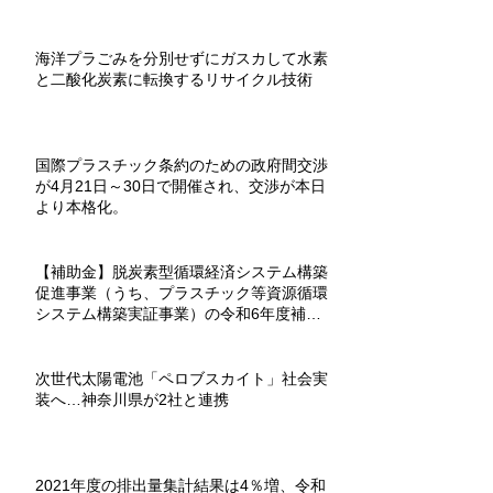
海洋プラごみを分別せずにガスカして水素
と二酸化炭素に転換するリサイクル技術
国際プラスチック条約のための政府間交渉
が4月21日～30日で開催され、交渉が本日
より本格化。
【補助金】脱炭素型循環経済システム構築
促進事業（うち、プラスチック等資源循環
システム構築実証事業）の令和6年度補助
金が募集を開始。
次世代太陽電池「ペロブスカイト」社会実
装へ…神奈川県が2社と連携
2021年度の排出量集計結果は4％増、令和