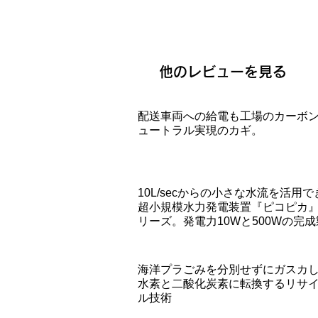
他のレビューを見る
配送車両への給電も工場のカーボ
ュートラル実現のカギ。
10L/secからの小さな水流を活用で
超小規模水力発電装置『ピコピカ
リーズ。発電力10Wと500Wの完
の他、教材用組立キットもあり。
海洋プラごみを分別せずにガスカ
水素と二酸化炭素に転換するリサ
ル技術