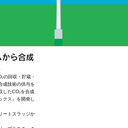
ムから合成
へ
O₂の回収・貯蔵・
合成技術の供与を
したCO₂を合成
ックス』を開発し
リートスラッジか