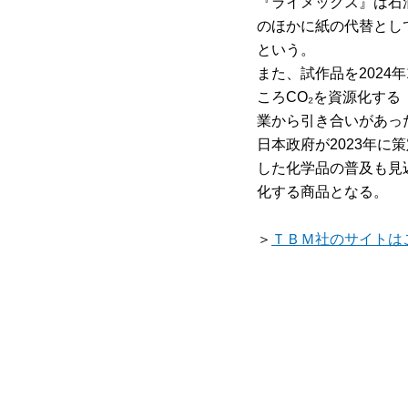
『ライメックス』は石
のほかに紙の代替とし
という。
また、試作品を202
ころCO₂を資源化す
業から引き合いがあっ
日本政府が2023年に
した化学品の普及も見
化する商品となる。
＞
ＴＢＭ社のサイトは