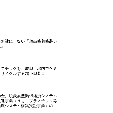
を無駄にしない『超高塗着塗装シ
ム』
ラスチックを、成型工場内でケミ
リサイクルする超小型装置
助金】脱炭素型循環経済システム
促進事業（うち、プラスチック等
循環システム構築実証事業）の令
年度補助金が募集を開始。