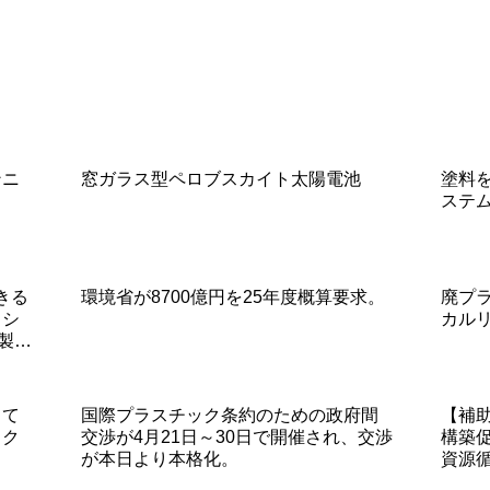
ンニ
窓ガラス型ペロブスカイト太陽電池
塗料
ステ
きる
環境省が8700億円を25年度概算要求。
廃プ
』シ
カル
成製品
して
国際プラスチック条約のための政府間
【補
イク
交渉が4月21日～30日で開催され、交渉
構築
が本日より本格化。
資源
和6