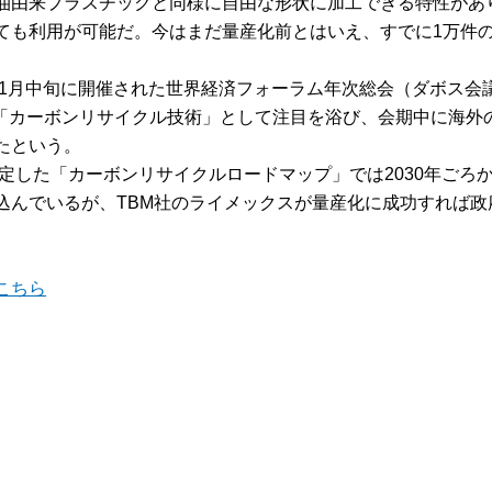
油由来プラスチックと同様に自由な形状に加工できる特性があ
ても利用が可能だ。今はまだ量産化前とはいえ、すでに1万件
4年1月中旬に開催された世界経済フォーラム年次総会（ダボス会
る「カーボンリサイクル技術」として注目を浴び、会期中に海外
たという。
策定した「カーボンリサイクルロードマップ」では2030年ごろか
込んでいるが、TBM社のライメックスが量産化に成功すれば政
こちら