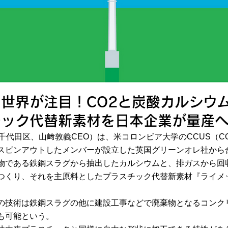
世界が注目！CO2と炭酸カルシウ
チック代替新素材を日本企業が量産
千代田区、山﨑敦義CEO）は、米コロンビア大学のCCUS（C
スピンアウトしたメンバーが設立した英国グリーンオレ社から
物である鉄鋼スラグから抽出したカルシウムと、排ガスから回収
つくり、それを主原料としたプラスチック代替新素材『ライメ
の技術は鉄鋼スラグの他に建設工事などで廃棄物となるコンク
も可能という。