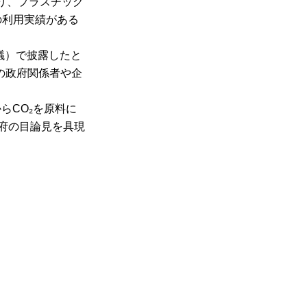
り、プラスチック
の利用実績がある
議）で披露したと
の政府関係者や企
らCO₂を原料に
府の目論見を具現