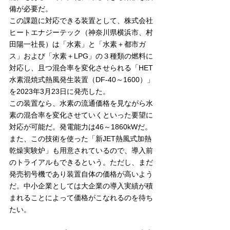
備が必要だ。
この課題に対応できる装置として、株式会社
ヒートエナジーテック（神奈川県横浜市、村
田陽一社長）は「水素」と「水素＋都市ガ
ス」および「水素＋LPG」の３種類の燃料に
対応し、且つ混合率を変化させられる「HET
水素混焼式熱風発生装置（DF-40～1600）」
を2023年3月23日に発売した。
この装置なら、水素の流通価格を見ながら水
素の混合率を変化させていくといった要望に
対応が可能だ。発電能力は46～1860kWだ。
また、この技術を使った「新JET熱風式加熱
乾燥実験炉」も用意されているので、導入前
のトライアルもできるという。ただし、まだ
発売初号機であり装置自体の価格が高いよう
だ。中小企業としては大企業の導入実績が積
まれることによって価格がこなれるのを待ち
たい。