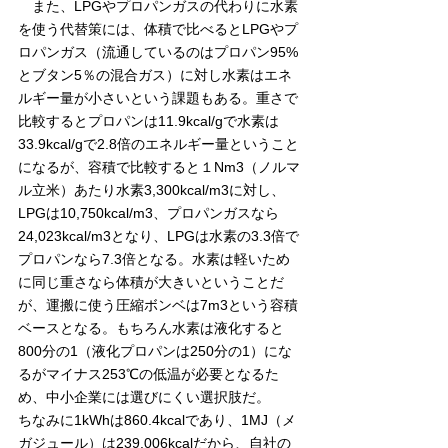
　また、LPGやプロパンガスの代わりに水素
を使う代替策には、体積で比べるとLPGやプ
ロパンガス（流通しているのはプロパン95%
とブタン5％の混合ガス）に対し水素はエネ
ルギー量が小さいという課題もある。重さで
比較するとプロパンは11.9kcal/gで水素は
33.9kcal/gで2.8倍のエネルギー量ということ
になるが、容積で比較すると１Nm3（ノルマ
ル立米）あたり水素3,300kcal/m3に対し、
LPGは10,750kcal/m3、プロパンガスなら
24,023kcal/m3となり、LPGは水素の3.3倍で
プロパンなら7.3倍となる。水素は軽いため
に同じ重さなら体積が大きいということだ
が、運搬に使う圧縮ボンベは7m3という容積
ベースとなる。もちろん水素は液化すると
800分の1（液化プロパンは250分の1）にな
るがマイナス253℃の低温が必要となるた
め、中小企業には選びにくい選択肢だ。
ちなみに1kWhは860.4kcalであり、1MJ（メ
ガジュール）は239.006kcalだから、自社の