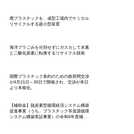
廃プラスチックを、成型工場内でケミカル
リサイクルする超小型装置
海洋プラごみを分別せずにガスカして水素
と二酸化炭素に転換するリサイクル技術
国際プラスチック条約のための政府間交渉
が4月21日～30日で開催され、交渉が本日
より本格化。
【補助金】脱炭素型循環経済システム構築
促進事業（うち、プラスチック等資源循環
システム構築実証事業）の令和6年度補助
金が募集を開始。