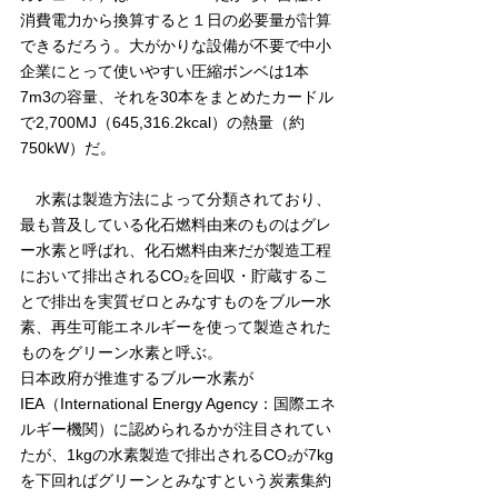
消費電力から換算すると１日の必要量が計算
できるだろう。大がかりな設備が不要で中小
企業にとって使いやすい圧縮ボンベは1本
7m3の容量、それを30本をまとめたカードル
で2,700MJ（645,316.2kcal）の熱量（約
750kW）だ。
　水素は製造方法によって分類されており、
最も普及している化石燃料由来のものはグレ
ー水素と呼ばれ、化石燃料由来だが製造工程
において排出されるCO₂を回収・貯蔵するこ
とで排出を実質ゼロとみなすものをブルー水
素、再生可能エネルギーを使って製造された
ものをグリーン水素と呼ぶ。
日本政府が推進するブルー水素が
IEA（International Energy Agency：国際エネ
ルギー機関）に認められるかが注目されてい
たが、1kgの水素製造で排出されるCO₂が7kg
を下回ればグリーンとみなすという炭素集約