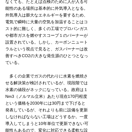
なくても、たとえば点検のために人が入る可
能性のある場所は基本的に外気導入となる。
外気導入は膨大なエネルギーを要するため、
電気で瞬時に大量の空気を加温することはコ
スト的に難しく、多くの工場でプロパンガス
や都市ガスを燃やすスコープ１のバーナーが
設置されている。しかし、カーボンニュート
ラルという視点で見ると、ガスバーナーは改
善すべきCO2の大きな発生源のひとつとなっ
ている。
　多くの企業でガスの代わりに水素を燃焼さ
せる解決策が検討されているが、現段階では
水素の値段がネックになっている。政府は１
Nm3（ノルマル立米）あたり現在170円程度
という価格を2030年には30円まで下げると
発表しているが、それよりも前に設備を更新
しなければならない工場はどうするか。一度
導入してしまうと10年単位で更新できない可
能性もあるので、変化に対応できる柔軟な設