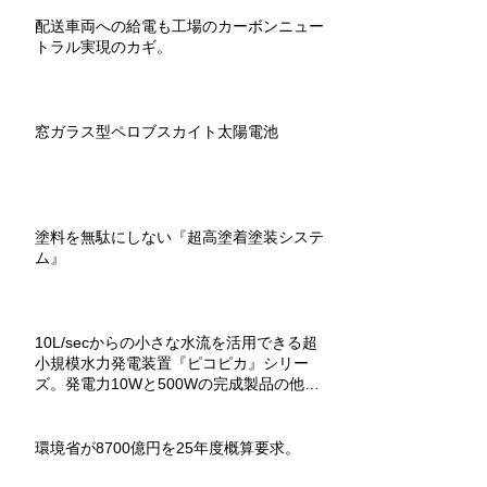
配送車両への給電も工場のカーボンニュー
トラル実現のカギ。
窓ガラス型ペロブスカイト太陽電池
塗料を無駄にしない『超高塗着塗装システ
ム』
10L/secからの小さな水流を活用できる超
小規模水力発電装置『ピコピカ』シリー
ズ。発電力10Wと500Wの完成製品の他、
教材用組立キットもあり。
環境省が8700億円を25年度概算要求。