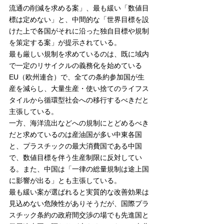
流通の削減を求める案」、最も緩い「数値目
標は定めない」と、中間的な「世界目標を設
けた上で各国がそれに沿った独自目標や規制
を策定する案」が提示されている。
最も厳しい規制を求めているのは、既に域内
で一定のリサイクルの義務化を始めている
EU（欧州連合）で、全ての条約参加国が生
産を減らし、大量生産・使い捨てのライフス
タイルから循環型社会への移行するべきだと
主張している。
一方、海洋流出などへの規制にとどめるべき
だと求めているのは産油国が多い中東各国
と、プラスチックの最大消費国である中国
で、数値目標を伴う生産制限に反対してい
る。また、中国は「一律の総量規制は途上国
に影響が出る」とも主張している。
最も緩い案が選ばれると実質的な改善効果は
見込めない危険性がありそうだが、国際プラ
スチック条約の政府間交渉の場でも先進国と