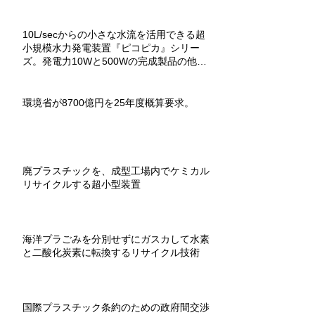
10L/secからの小さな水流を活用できる超
小規模水力発電装置『ピコピカ』シリー
ズ。発電力10Wと500Wの完成製品の他、
教材用組立キットもあり。
環境省が8700億円を25年度概算要求。
廃プラスチックを、成型工場内でケミカル
リサイクルする超小型装置
海洋プラごみを分別せずにガスカして水素
と二酸化炭素に転換するリサイクル技術
国際プラスチック条約のための政府間交渉