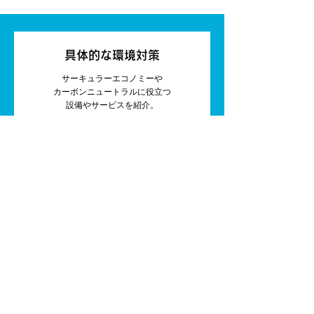
具体的な環境対策
サーキュラーエコノミーや
カーボンニュートラルに役立つ
設備やサービスを紹介。
レビュー＆ニュース ＞
カーボンクレジット取引
CO₂排出量実質ゼロに足らなくて
カーボンクレジットを買いたいとき、
余った分を売りたいとき。
クレジット取引ページ ＞