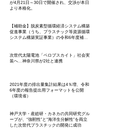
が4月21日～30日で開催され、交渉が本日
より本格化。
【補助金】脱炭素型循環経済システム構築
促進事業（うち、プラスチック等資源循環
システム構築実証事業）の令和6年度補助
金が募集を開始。
次世代太陽電池「ペロブスカイト」社会実
装へ…神奈川県が2社と連携
2021年度の排出量集計結果は4％増、令和
6年度の報告提出用フォーマットを公開
（環境省）
神戸大学・産総研・カネカの共同研究グル
ープが、“強靭性”と“海洋生分解性”を両立
した次世代プラスチックの開発に成功