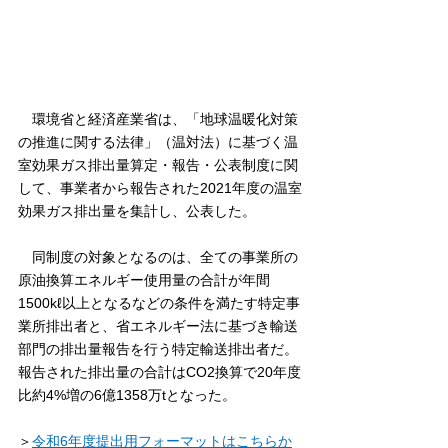
　環境省と経済産業省は、「地球温暖化対策
の推進に関する法律」（温対法）に基づく温
室効果ガス排出量算定・報告・公表制度に関
して、事業者から報告された2021年度の温室
効果ガス排出量を集計し、公表した。
　同制度の対象となるのは、全ての事業所の
原油換算エネルギー使用量の合計が年間
1500kℓ以上となるなどの条件を満たす特定事
業所排出者と、省エネルギー法に基づき輸送
部門の排出量報告を行う特定輸送排出者だ。
報告された排出量の合計はCO2換算で20年度
比約4%増の6億1358万tとなった。
＞
令和6年度提出用フォーマットはこちらか