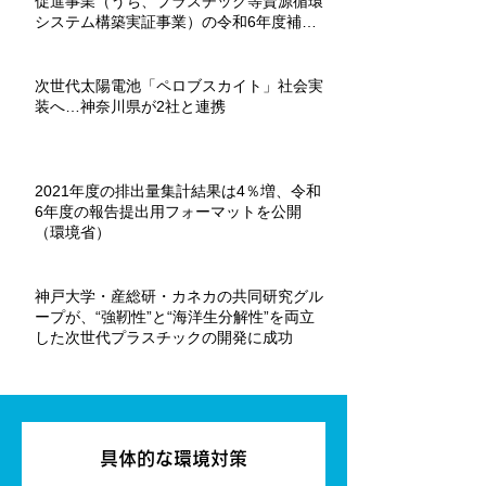
促進事業（うち、プラスチック等資源循環
システム構築実証事業）の令和6年度補助
金が募集を開始。
次世代太陽電池「ペロブスカイト」社会実
装へ…神奈川県が2社と連携
2021年度の排出量集計結果は4％増、令和
6年度の報告提出用フォーマットを公開
（環境省）
神戸大学・産総研・カネカの共同研究グル
ープが、“強靭性”と“海洋生分解性”を両立
した次世代プラスチックの開発に成功
具体的な環境対策