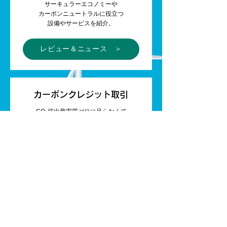
サーキュラーエコノミーや
カーボンニュートラルに役立つ
設備やサービスを紹介。
レビュー＆ニュース ＞
カーボンクレジット取引
CO₂排出量実質ゼロに足らなくて
カーボンクレジットを買いたいとき、
余った分を売りたいとき。
クレジット取引ページ ＞
補助金情報メルマガ
環境対策設備を導入したいとき、